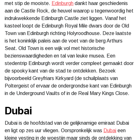
met stip de mooiste.
Edinburgh
dankt haar geschiedenis
aan de Castle Rock, de heuvel waarop u tegenwoordig het
indrukwekkende Edinburgh Castle ziet liggen. Vanaf het
kasteel loopt de Edinburgh Royal Mile dwars door de Old
Town van Edinburgh richting Holyroodhouse. Deze laatste
is het koninklijk paleis aan de voet van de berg Arthurs
Seat. Old Town is een wijk vol met historische
bezienswaardigheden en tal van leuke musea. Een
stedentrip Edinburgh wordt verder compleet gemaakt door
de spooky kant van de stad te ontdekken. Bezoek
bijvoorbeeld Greyfriars Kirkyard (de schuilplaats van
Poltergeist of ervaar de ondergrondse kant van Edinburgh
in de Underground Vaults of in de Real Mary Kings Close.
Dubai
Dubai is de hoofdstad van de gelijknamige emiraat Dubai
en ligt op zes uur vliegen. Oorspronkelijk was
Dubai
een
kleine vesting in de woestijn maar sinds de ontdekking van