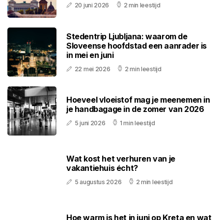
20 juni 2026
2 min leestijd
Stedentrip Ljubljana: waarom de
Sloveense hoofdstad een aanrader is
in mei en juni
22 mei 2026
2 min leestijd
Hoeveel vloeistof mag je meenemen in
je handbagage in de zomer van 2026
5 juni 2026
1 min leestijd
Wat kost het verhuren van je
vakantiehuis écht?
5 augustus 2026
2 min leestijd
Hoe warm is het in juni op Kreta en wat