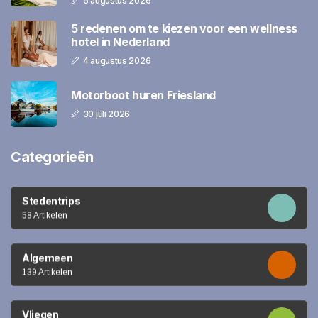
5 augustus 2026
5 redenen om te kiezen voor een wellness
hotel in Nederland
4 augustus 2026
Motorboot huren Friesland
30 juli 2026
Categorieën
Stedentrips
58 Artikelen
Algemeen
139 Artikelen
Vliegen