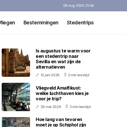
08 Aug 2026 15:06
Vliegen
Bestemmingen
Stedentrips
Is augustus te warm voor
een stedentrip naar
Sevilla en wat zijn de
alternatieven
12 juni 2026
2 min leestijd
Vliegveld Amalfikust:
welke luchthaven kies je
voor je trip?
26 mei 2026
3 min leestijd
Hoe lang van tevoren
moet je op Schiphol zijn