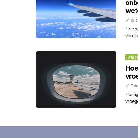
onb
wet
16 
Hoe wo
vliegt
Vlieg
Hoe 
vro
7 d
Rustig
vroege