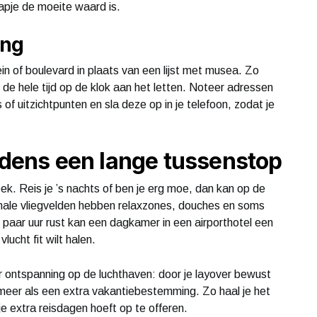
tapje de moeite waard is.
ing
lein of boulevard in plaats van een lijst met musea. Zo
et de hele tijd op de klok aan het letten. Noteer adressen
of uitzichtpunten en sla deze op in je telefoon, zodat je
ijdens een lange tussenstop
ek. Reis je ’s nachts of ben je erg moe, dan kan op de
nationale vliegvelden hebben relaxzones, douches en soms
n paar uur rust kan een dagkamer in een airporthotel een
lucht fit wilt halen.
voor ontspanning op de luchthaven: door je layover bewust
n meer als een extra vakantiebestemming. Zo haal je het
 je extra reisdagen hoeft op te offeren.