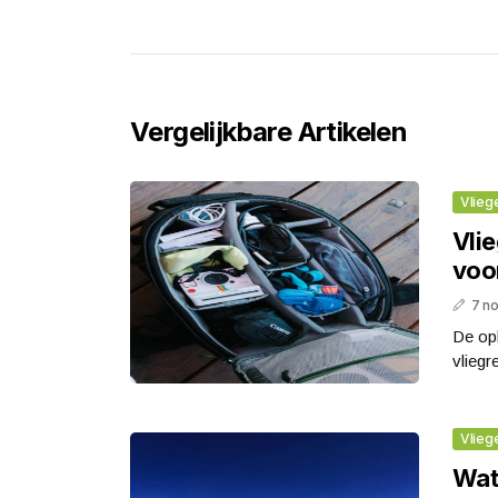
Vergelijkbare Artikelen
Vlieg
Vlie
voo
7 n
De op
vliegr
Vlieg
Wat 