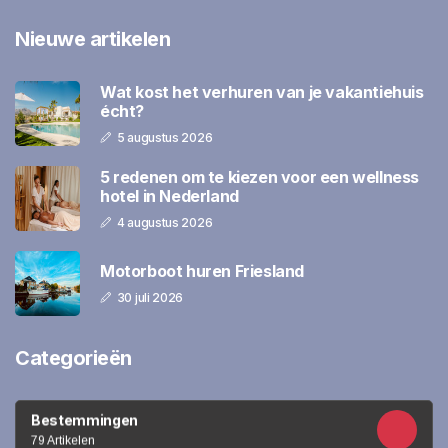
Nieuwe artikelen
Wat kost het verhuren van je vakantiehuis
écht?
5 augustus 2026
5 redenen om te kiezen voor een wellness
hotel in Nederland
4 augustus 2026
Motorboot huren Friesland
30 juli 2026
Categorieën
Bestemmingen
79 Artikelen