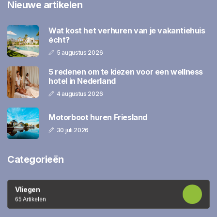
Nieuwe artikelen
Wat kost het verhuren van je vakantiehuis
écht?
5 augustus 2026
5 redenen om te kiezen voor een wellness
hotel in Nederland
4 augustus 2026
Motorboot huren Friesland
30 juli 2026
Categorieën
Vliegen
65 Artikelen