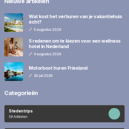
Nieuwe artikelen
Wat kost het verhuren van je vakantiehuis
écht?
5 augustus 2026
5 redenen om te kiezen voor een wellness
hotel in Nederland
4 augustus 2026
Motorboot huren Friesland
30 juli 2026
Categorieën
Stedentrips
58 Artikelen