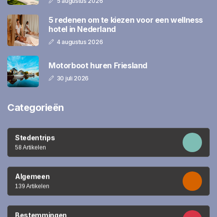
5 augustus 2026
5 redenen om te kiezen voor een wellness
hotel in Nederland
4 augustus 2026
Motorboot huren Friesland
30 juli 2026
Categorieën
Stedentrips
58 Artikelen
Algemeen
139 Artikelen
Bestemmingen