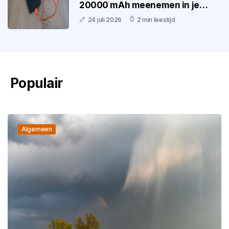
20000 mAh meenemen in je
handbagage in 2026?
24 juli 2026
2 min leestijd
Populair
Algemeen