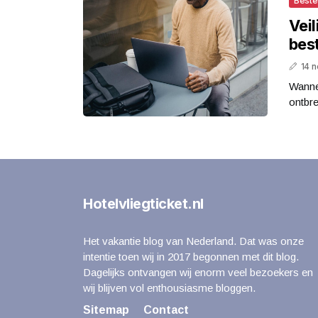
Best
Veil
bes
14 
Wannee
ontbre
Hotelvliegticket.nl
Het vakantie blog van Nederland. Dat was onze
intentie toen wij in 2017 begonnen met dit blog.
Dagelijks ontvangen wij enorm veel bezoekers en
wij blijven vol enthousiasme bloggen.
Sitemap
Contact