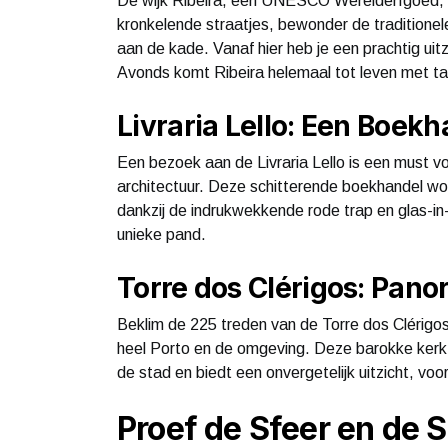
De wijk Ribeira, een UNESCO Werelderfgoed, i
kronkelende straatjes, bewonder de traditionele
aan de kade. Vanaf hier heb je een prachtig uit
Avonds komt Ribeira helemaal tot leven met tal
Livraria Lello: Een Boek
Een bezoek aan de Livraria Lello is een must v
architectuur. Deze schitterende boekhandel w
dankzij de indrukwekkende rode trap en glas-in-
unieke pand.
Torre dos Clérigos: Pano
Beklim de 225 treden van de Torre dos Clérig
heel Porto en de omgeving. Deze barokke ker
de stad en biedt een onvergetelijk uitzicht, vo
Proef de Sfeer en de 