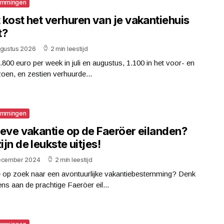
emmingen
kost het verhuren van je vakantiehuis
t?
ugustus 2026
2 min leestijd
1.800 euro per week in juli en augustus, 1.100 in het voor- en
oen, en zestien verhuurde...
emmingen
ieve vakantie op de Faeröer eilanden?
zijn de leukste uitjes!
ecember 2024
2 min leestijd
e op zoek naar een avontuurlijke vakantiebestemming? Denk
ns aan de prachtige Faeröer eil...