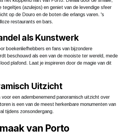
s het kloppend hart van Porto. Dwaal door de smalle,
 tegeltjes (azulejos) en geniet van de levendige sfeer
zicht op de Douro en de boten die erlangs varen. 's
loze restaurants en bars.
handel als Kunstwerk
oor boekenliefhebbers en fans van bijzondere
ordt beschouwd als een van de mooiste ter wereld, mede
lood plafond. Laat je inspireren door de magie van dit
ramisch Uitzicht
os voor een adembenemend panoramisch uitzicht over
ktoren is een van de meest herkenbare monumenten van
oral tijdens zonsondergang.
Smaak van Porto