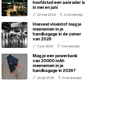
hoofdstad een aanrader is
in mei en juni
22 mei 2026
2 min leestijd
Hoeveel vloeistof mag je
meenemen in je
handbagage in de zomer
van 2026
5 juni 2026
1 min leestijd
Mag je een powerbank
van 20000 mAh
meenemen in je
handbagage in 2026?
24 juli 2026
2 min leestijd