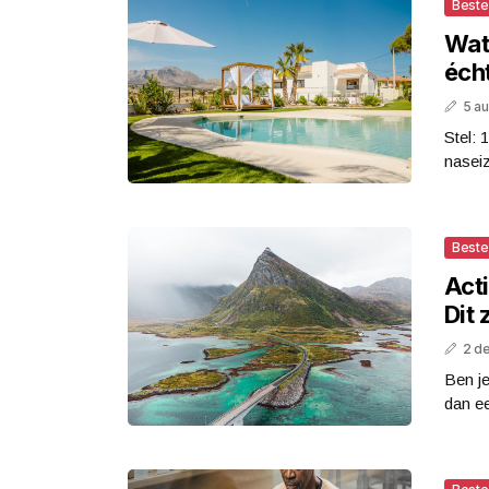
Best
Wat 
éch
5 a
Stel: 
naseiz
Best
Act
Dit 
2 d
Ben j
dan ee