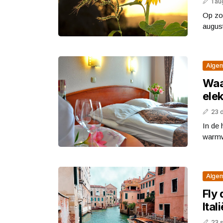
1 a
Op zo
augus
Alge
Waa
elek
23 
In de 
warmw
Alge
Fly 
Ital
23 