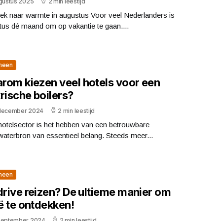
ugustus 2025
2 min leestijd
ek naar warmte in augustus Voor veel Nederlanders is
tus dé maand om op vakantie te gaan....
meen
rom kiezen veel hotels voor een
rische boilers?
december 2024
2 min leestijd
hotelsector is het hebben van een betrouwbare
aterbron van essentieel belang. Steeds meer...
meen
drive reizen? De ultieme manier om
ië te ontdekken!
september 2024
2 min leestijd