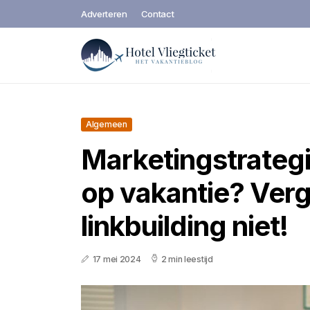
Adverteren
Contact
Algemeen
Marketingstrategi
op vakantie? Ver
linkbuilding niet!
17 mei 2024
2 min leestijd