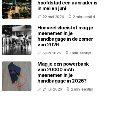
hoofdstad een aanrader is
in mei en juni
22 mei 2026
2 min leestijd
Hoeveel vloeistof mag je
meenemen in je
handbagage in de zomer
van 2026
5 juni 2026
1 min leestijd
Mag je een powerbank
van 20000 mAh
meenemen in je
handbagage in 2026?
24 juli 2026
2 min leestijd